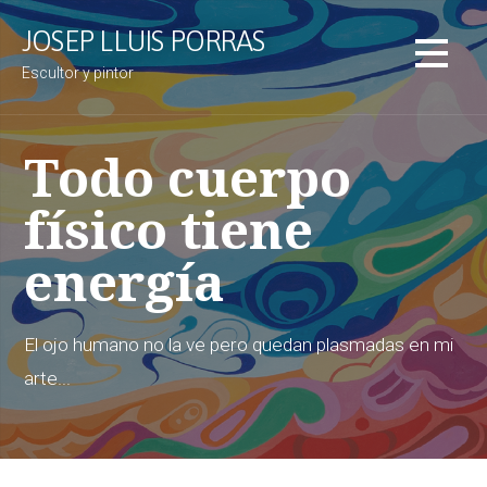
S
JOSEP LLUIS PORRAS
a
l
Escultor y pintor
t
a
r
Todo cuerpo
a
l
físico tiene
c
o
energía
n
t
e
El ojo humano no la ve pero quedan plasmadas en mi
n
arte...
i
d
o